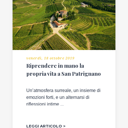
BLOGGER
GALLINE
PADOVANE
PAPÀ
IMPERFETTO
venerdì, 18 ottobre 2019
Riprendere in mano la
THE
propria vita a San Patrignano
ART
POST
Un’atmosfera surreale, un insieme di
BLOG
emozioni forti, e un alternarsi di
riflessioni intime ...
REDAZIONE
CONTATTI
LEGGI ARTICOLO