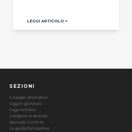
LEGGI ARTICOLO
SEZIONI
Il viaggio alternativo
Oggi è già futuro
Fuga nell'arte
Campioni si diventa
Speciale come te
La giusta formazione