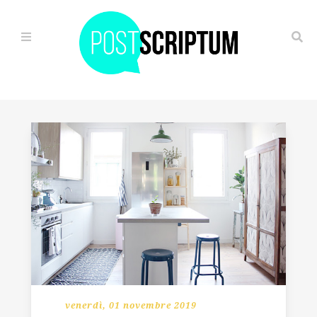
HOME
IL
VIAGGIO
ALTERNATIVO
OGGI
È
GIÀ
FUTURO
FUGA
venerdì, 01 novembre 2019