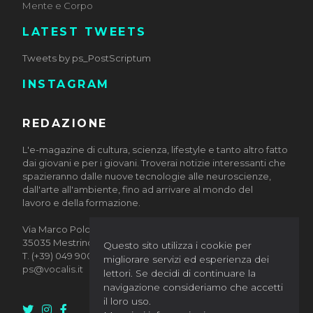
Mente e Corpo
LATEST TWEETS
Tweets by ps_PostScriptum
INSTAGRAM
REDAZIONE
L'e-magazine di cultura, scienza, lifestyle e tanto altro fatto
dai giovani e per i giovani. Troverai notizie interessanti che
spazieranno dalle nuove tecnologie alle neuroscienze,
dall'arte all'ambiente, fino ad arrivare al mondo del
lavoro e della formazione.
Via Marco Polo, 10/12
35035 Mestrino (Padova)
Questo sito utilizza i cookie per
T. (+39) 049 9002884
migliorare servizi ed esperienza dei
ps@vocalis.it
lettori. Se decidi di continuare la
navigazione consideriamo che accetti
il loro uso.