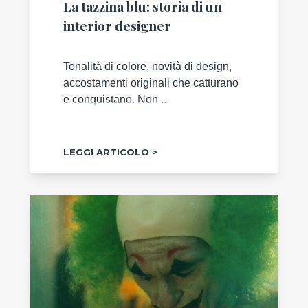
NELL'ARTE
La tazzina blu: storia di un
interior designer
CAMPIONI
SI
DIVENTA
Tonalità di colore, novità di design,
accostamenti originali che catturano
SPECIALE
e conquistano. Non ...
COME
TE
LEGGI ARTICOLO
LA
GIUSTA
FORMAZIONE
MENTE
E
CORPO
TRENDS