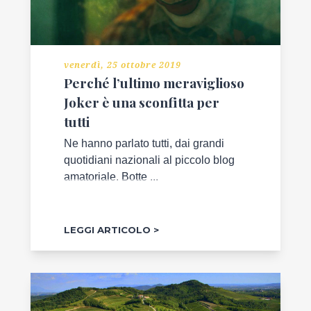
ECONOMIA
venerdì, 25 ottobre 2019
EVENTI
Perché l’ultimo meraviglioso
NEL
Joker è una sconfitta per
MONDO
tutti
L'AMBIENTE
Ne hanno parlato tutti, dai grandi
CHE
quotidiani nazionali al piccolo blog
VOGLIAMO
amatoriale. Botte ...
LUOGHI
D'INCANTO
LEGGI ARTICOLO
STORIE
DI
LIBRI